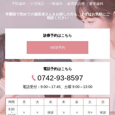
予防歯科
小児矯正
一般歯科
歯周病治療
審美歯科
学園前で初めての歯医者さんをお探しの方も、まずはお気軽にご
相談ください
診療予約はこちら
WEB予約
電話予約はこちら
0742-93-8597
電話受付：9:00～17:45、土曜 9:00～13:00
時間
月
火
水
木
金
土
日
9:00
~
○
○
休診
○
○
※○
休診