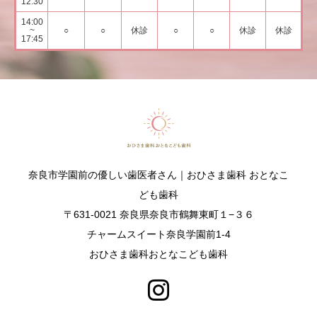
12:30
14:00
~
○
○
休診
○
○
休診
休診
17:45
奈良市学園前の優しい歯医者さん｜おひさま歯科 おとなこ
ども歯科
〒631-0021 奈良県奈良市鶴舞東町１−３６
チャームスイート奈良学園前1-4
おひさま歯科おとなこども歯科